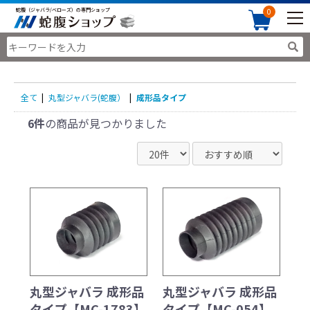
蛇腹（ジャバラ/ベローズ）の専門ショップ
0
全て
|
丸型ジャバラ(蛇腹）
|
成形品タイプ
6件
の商品が見つかりました
丸型ジャバラ 成形品
丸型ジャバラ 成形品
タイプ【MC-1783】
タイプ【MC-054】