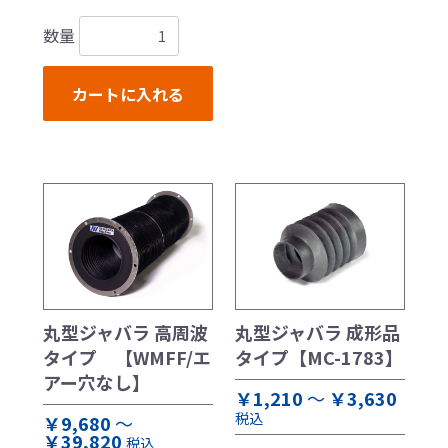
数量
カートに入れる
丸型ジャバラ 高周波
丸型ジャバラ 成形品
タイプ 【WMFF/エ
タイプ【MC-1783】
アー穴なし】
￥1,210
～
￥3,630
税込
￥9,680
～
￥39,820
税込