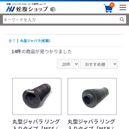
蛇腹（ジャバラ/ベローズ）の専門ショップ
0
全て
|
丸型ジャバラ(蛇腹）
14件
の商品が見つかりました
丸型ジャバラ リング
丸型ジャバラ リング
入りタイプ【MFF /
入りタイプ【MFB /