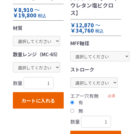
ウレタン塩ビクロ
￥8,910
～
ス】
￥19,800
税込
￥12,870
～
材質
￥34,760
税込
MFF軸径
数量レンジ（MC-65）
ストローク
数量
エアー穴有無
必須
カートに入れる
有
無
数量